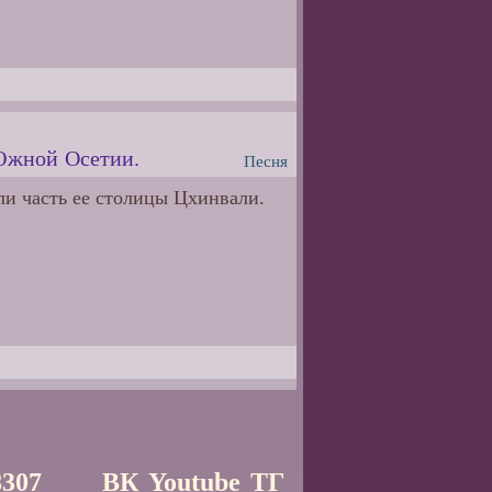
 Южной Осетии.
Песня
ли часть ее столицы Цхинвали.
8307
ВК
Youtube
ТГ