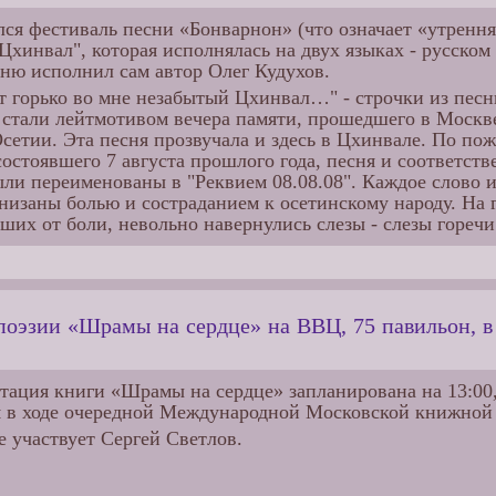
ся фестиваль песни «Бонварнон» (что означает «утрення
Цхинвал", которая исполнялась на двух языках - русском
сню исполнил сам автор Олег Кудухов.
т горько во мне незабытый Цхинвал…" - строчки из песн
 стали лейтмотивом вечера памяти, прошедшего в Москв
етии. Эта песня прозвучала и здесь в Цхинвале. По пож
остоявшего 7 августа прошлого года, песня и соответст
ыли переименованы в "Реквием 08.08.08". Каждое слово
низаны болью и состраданием к осетинскому народу. На г
ших от боли, невольно навернулись слезы - слезы гореч
оэзии «Шрамы на сердце» на ВВЦ, 75 павильон, в 
тация книги «Шрамы на сердце» запланирована на 13:00, 
я в ходе очередной Международной Московской книжной
е участвует Сергей Светлов.