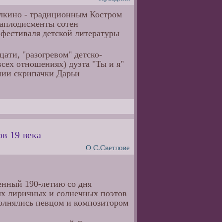
делкино - традиционным Костром
д аплодисменты сотен
 фестиваля детской литературы
ати, "разогревом" детско-
всех отношениях) дуэта "Ты и я"
нии скрипачки Дарьи
в 19 века
О С.Светлове
щенный 190-летию со дня
мых лиричных и солнечных поэтов
полнялись певцом и композитором