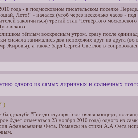
 2010 года - в подмосковном писательском посёлке Пере
ощай, Лето!" - начался (чтоб через несколько часов - по
ителей закончиться) третий этап Четвёртого московского
уковского.
слишком тёплым воскресным утром, сразу после одиннадц
ки сначала занимались два непохожих друг на друга (во 
мр Жировы), а также бард Сергей Светлов в сопровожде
етию одного из самых лиричных и солнечных поэто
.)
в бард-клубе "Гнездо глухаря" состоялся концерт, посвя
рое будет отмечаться 23 ноября 2010 года) одного из са
асия Афанасьевича Фета. Романсы на стихи А.А.Фета ис
овым.