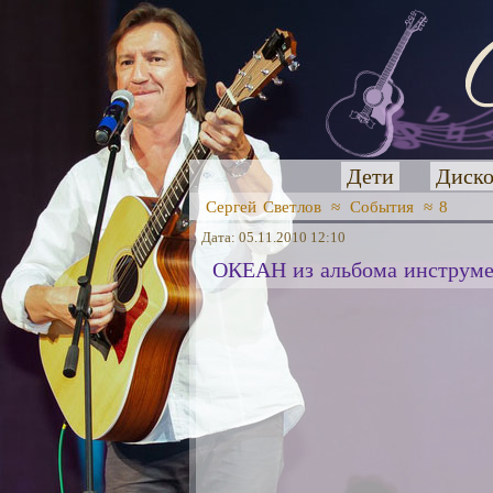
Дети
Диско
Сергей Светлов
≈
События
≈ 8
Дата: 05.11.2010 12:10
ОКЕАН из альбома инструм