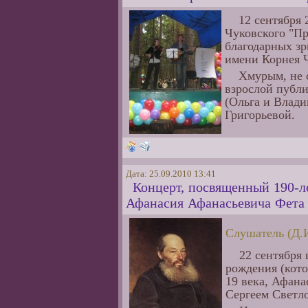
12 сентября
Чуковского "Пр
благодарных зр
имени Корнея Ч
Хмурым, не 
взрослой публи
(Ольга и Влади
Григорьевой.
Дата: 25.09.2010 13:41
Концерт, посвященный 190-л
Афанасия Афанасьевича Фета
Слушатель (Д.И
22 сентября 
рождения (кото
19 века, Афан
Сергеем Светл