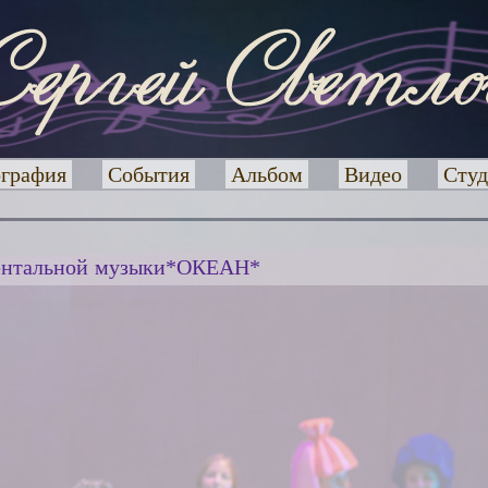
графия
События
Альбом
Видео
Студ
ентальной музыки*ОКЕАН*