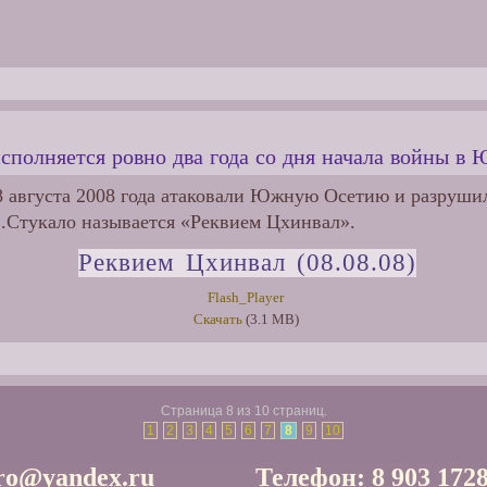
исполняется ровно два года со дня начала войны в
 8 августа 2008 года атаковали Южную Осетию и разруши
С.Стукало называется «Реквием Цхинвал».
Реквием Цхинвал (08.08.08)
Flash_Player
Скачать
(3.1 MB)
Страница 8 из 10 страниц.
1
2
3
4
5
6
7
8
9
10
tro@yandex.ru
Телефон: 8 903 172