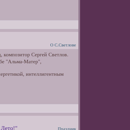
О С.Светлове
, композитор Сергей Светлов.
убе "Альма-Матер",
энергетикой, интеллигентным
 Лето!"
Праздник