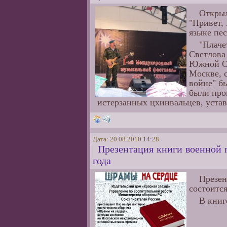
Открыл
"Привет, 
языке пе
"Плаче
Светлова
Южной Ос
Москве, с
войне" б
были про
истерзанных цхинвальцев, устав
Дата: 20.08.2010 14:28
Презентация книги военной п
года
Презен
состоитс
В книг