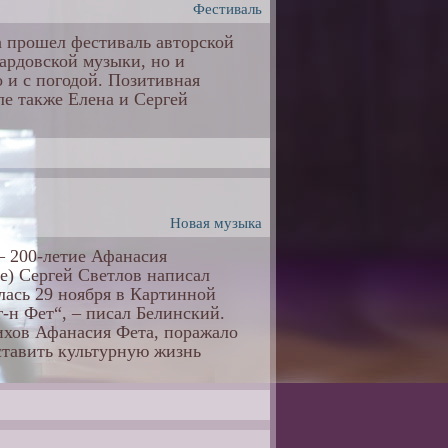
Фестиваль
а прошел фестиваль авторской
ардовской музыки, но и
 и с погодой. Позитивная
ле также Елена и Сергей
Новая музыка
– 200-летие Афанасия
е) Сергей Светлов написал
лась 29 ноября в Картинной
-н Фет“, – писал Белинский.
ихов Афанасия Фета, поражало
ставить культурную жизнь