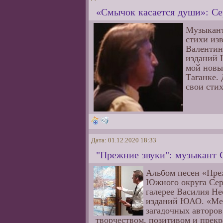
«Смычок касается души»: Се
Музыкант
стихи изв
Валентин
изданий 
мой новы
Таганке. 
свои стих
Дата: 01.12.2020 18:33
"Прежние звуки": музыкант 
Альбом песен «Преж
Южного округа Сер
галерее Василия Не
изданий ЮАО. «Мер
загадочных авторо
творчеством, позитивом и прек