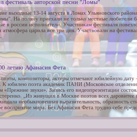
л фестиваль авторской песни "Ломы"
ие выходные 13-14 августа в Ломах Ульяновского район
омы". На поляну приехали не только местные любители б
ые в россии исполнители. Участникам фестиваля повезло
я атмосфера царила все три дня. Участвовали на фестива
.
00 летию Афанасия Фета
а поэты, композиторы, актеры отмечают юбилейную дату 
. К юбилею поэта академик ПАНИ (Московское отделени
 «Прежние звуки». Запись его видеопрезентации состоя
стеренко. „Из живущих в Москве поэтов всех даровитее г
хищала необыкновенная выразительность, образность ст
е восприятие мира. Без Афанасия Фета трудно себе пред