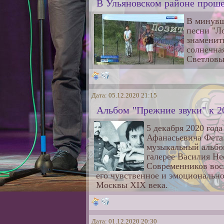
В Ульяновском районе проше
В минувш
песни "Л
знаменит
солнечна
Светловы
Дата: 05.12.2020 21:15
Альбом "Прежние звуки" к 2
5 декабря 2020 год
Афанасьевича Фета
музыкальный альбом
галерее Василия Не
Современников вос
его чувственное и эмоционально
Москвы XIX века.
Дата: 01.12.2020 20:30