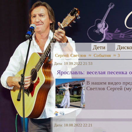
Дети
Диско
Сергей Светлов
≈
События
≈ 3
Дата: 19.09.2022 21:53
Ярославль: веселая песенка 
В нашем видео пред
Светлов Сергей (му
Дата: 18.08.2022 22:21