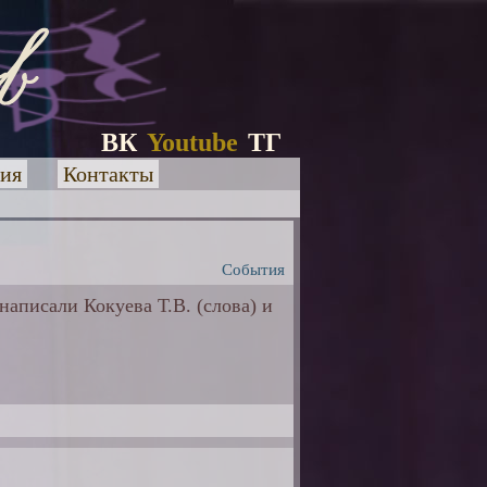
ВК
Youtube
ТГ
ия
Контакты
События
аписали Кокуева Т.В. (слова) и