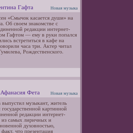
ентина Гафта
Новая музыка
сен «Смычок касается души» на
а. Об своем знакомстве с
диненной редакции интернет-
ном Гафтом — ему в руки попался
лись встретиться в кафе на
говорили часа три. Актер читал
Гумилева, Рождественского.
и Афанасия Фета
Новая музыка
а выпустил музыкант, житель
й государственной картинной
иненной редакции интернет-
 из самых лиричных и
кновенной духовностью,
факт, что презентация