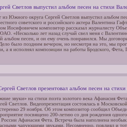
ргей Светлов выпустил альбом песен на стихи Вал
 из Южного округа Сергей Светлов выпустил альбом пе
естного советского и российского актера Валентина Гафт
ом Иосифовичем композитор рассказал журналисту Объе
ЮАО. «Несколько лет назад случай свел меня с Валенти
й альбом песен, и он ему очень понравился. Мы договори
Дело было поздним вечером, но несмотря на это, мы про
и, а я исполнял композиции на работы Бродского, Фета, 
Сергей Светлов презентовал альбом песен на стих
ние звуки» на стихи поэта золотого века Афанасия Фет
гей Светлов. Видеопрезентация состоялась в Московско
стеренко 29 ноября. Об этом композитор сообщил Объед
оприятие посвящено 200-летию со дня рождения одного
в России Афанасия Фета. Встреча была наполнена необы
расными чарующими звуками. Несомненно, повлиял и тот 