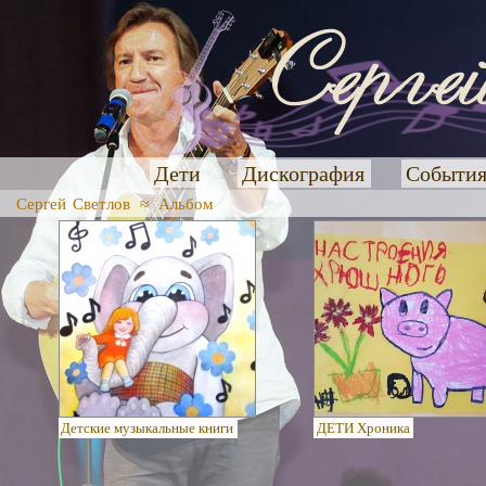
Дети
Дискография
Событи
Сергей Светлов
≈
Альбом
Детские музыкальные книги
ДЕТИ Хроника