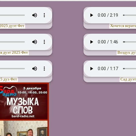
2025 дуэт Фет
Хочется верить
я дуэт 2025 Фет
Воздух ду
5 дуэ Фет
Сад дуэт