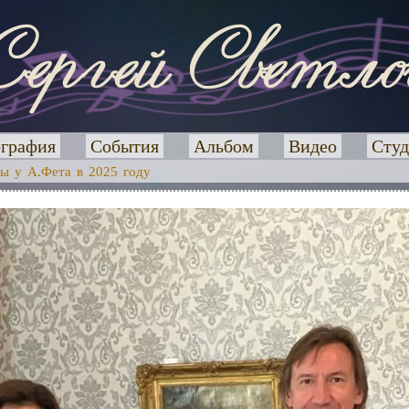
графия
События
Альбом
Видео
Студ
ы у А.Фета в 2025 году