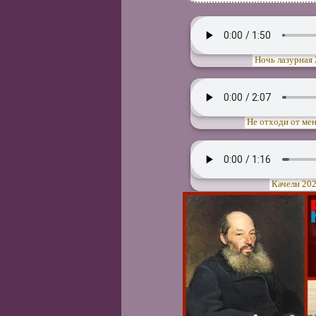
Ночь лазурная 
Не отходи от мен
Качели 202