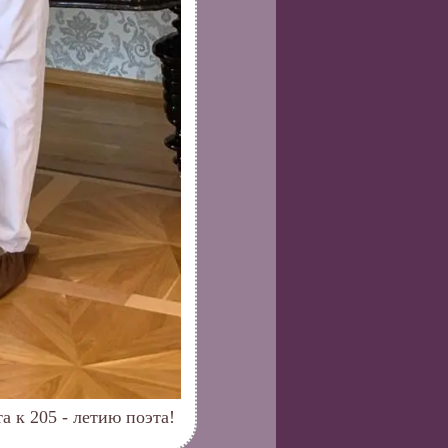
 к 205 - летию поэта!