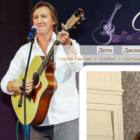
Дети
Диско
Сергей Светлов
≈
Альбом
≈
Светлов