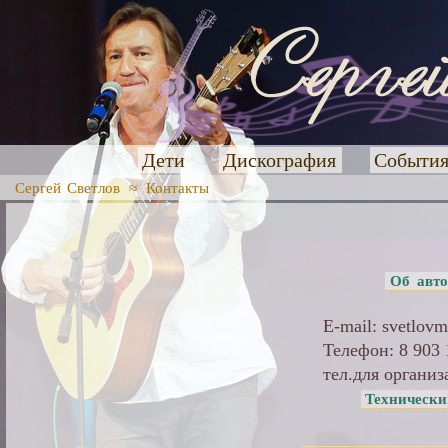
Дети
Дискография
Событи
Сергей Светлов
≈
Контакты
Об авто
E-mail: svetlov
Телефон: 8 903
тел.для организ
Технически