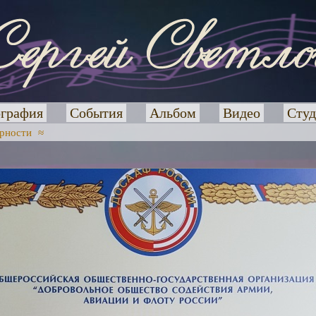
графия
События
Альбом
Видео
Студ
рности
≈