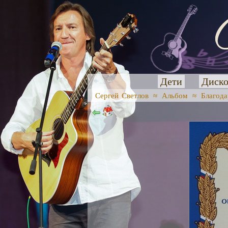
Дети
Диско
Сергей Светлов
≈
Альбом
≈
Благода