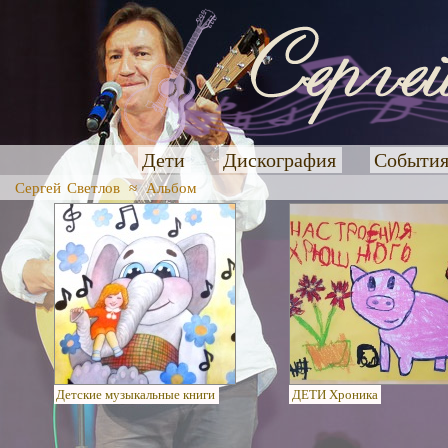
Дети
Дискография
Событи
Сергей Светлов
≈
Альбом
Детские музыкальные книги
ДЕТИ Хроника