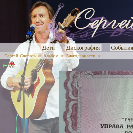
Дети
Дискография
Событи
Сергей Светлов
≈
Альбом
≈
Благодарности
≈