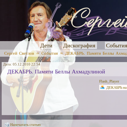
Дети
Дискография
Событи
Сергей Светлов
≈
События
≈
ДЕКАБРЬ. Памяти Беллы Ахма
Дата: 05.12.2010 22:54
ДЕКАБРЬ. Памяти Беллы Ахмадулиной
Flash_Player
ДЕКАБРЬ на 
Напечатать статью