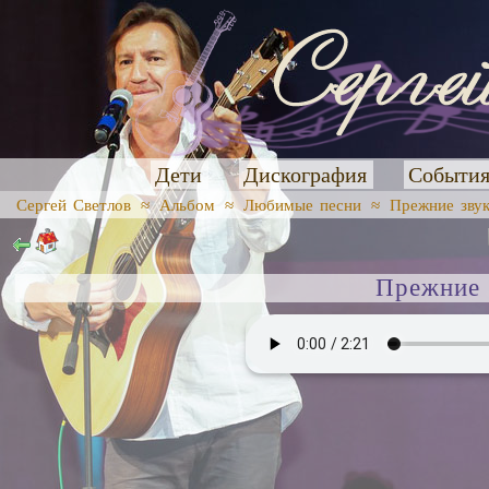
Дети
Дискография
Событи
Сергей Светлов
≈
Альбом
≈
Любимые песни
≈
Прежние звук
Прежние 