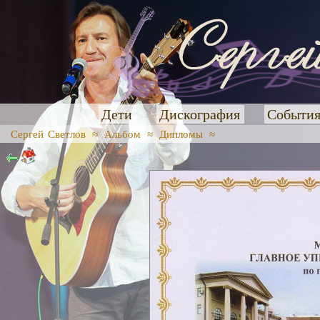
Дети
Дискография
Событи
Сергей Светлов
≈
Альбом
≈
Дипломы
≈