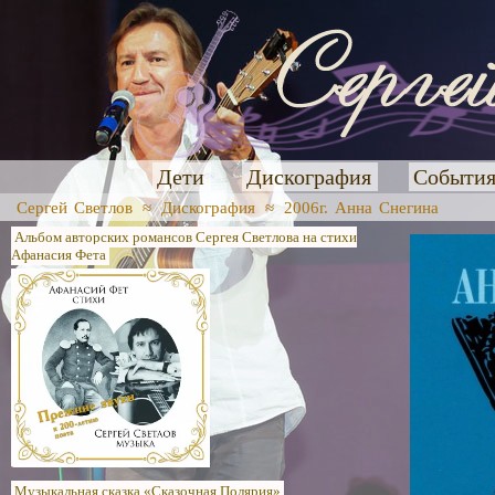
Дети
Дискография
Событи
Сергей Светлов
≈
Дискография
≈
2006г. Анна Снегина
Альбом авторских романсов Сергея Светлова на стихи
Афанасия Фета
Музыкальная сказка «Сказочная Полярия»